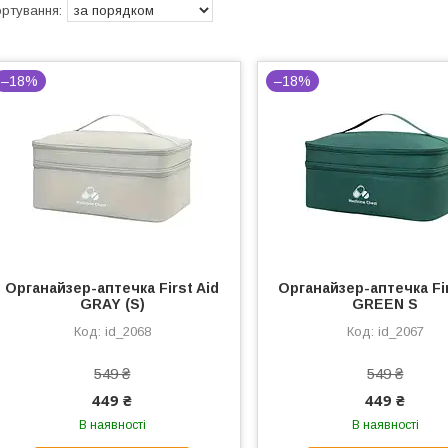
–18%
–18%
Органайзер-аптечка First Aid
Органайзер-аптечка Fir
GRAY (S)
GREEN S
id_2068
id_2067
549 ₴
549 ₴
449 ₴
449 ₴
В наявності
В наявності