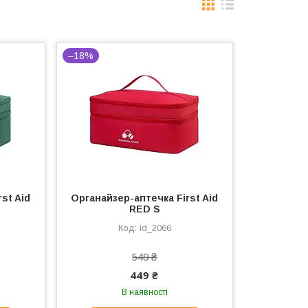
–18%
st Aid
Органайзер-аптечка First Aid
RED S
id_2066
549 ₴
449 ₴
В наявності