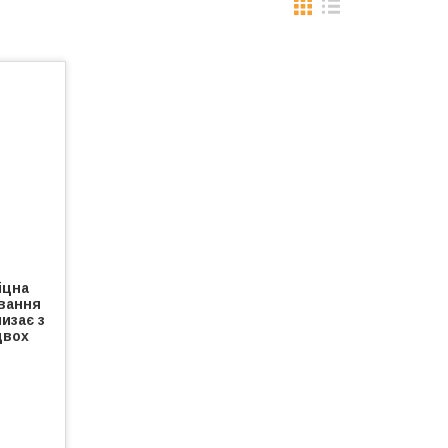
іцна
вання
изає з
двох