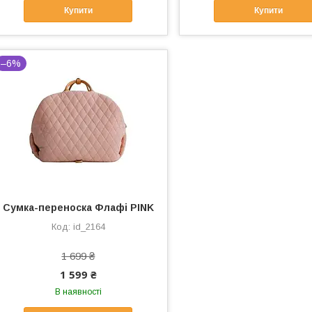
Купити
Купити
–6%
Сумка-переноска Флафі PINK
id_2164
1 699 ₴
1 599 ₴
В наявності