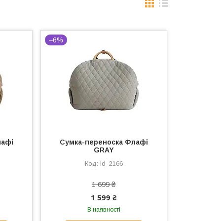
–6%
лафі
Сумка-переноска Флафі
GRAY
id_2166
1 699 ₴
1 599 ₴
В наявності