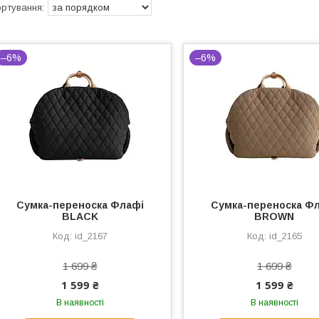
–6%
–6%
Сумка-переноска Флафі
Сумка-переноска Ф
BLACK
BROWN
id_2167
id_2165
1 699 ₴
1 699 ₴
1 599 ₴
1 599 ₴
В наявності
В наявності