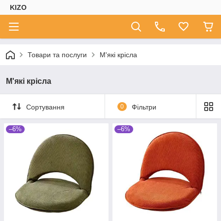
KIZO
Товари та послуги
М'які крісла
М'які крісла
Сортування
0
Фільтри
–6%
–6%