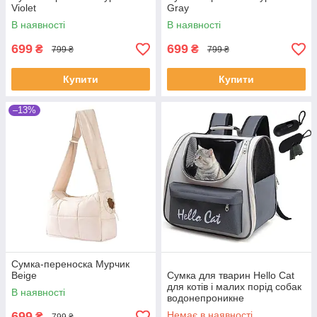
Violet
Gray
В наявності
В наявності
699
699
₴
₴
799 ₴
799 ₴
Купити
Купити
–13%
Сумка-переноска Мурчик
Beige
Сумка для тварин Hello Cat
для котів і малих порід собак
В наявності
водонепроникне
699
Немає в наявності
₴
799 ₴