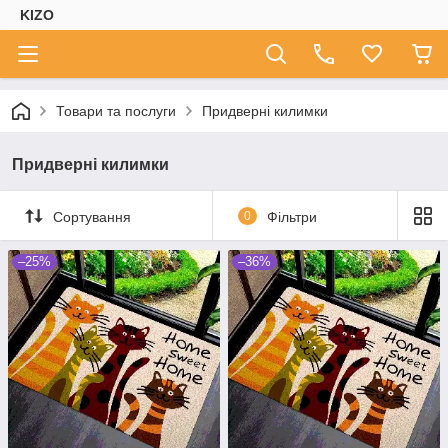
KIZO
Товари та послуги
Придверні килимки
Придверні килимки
Сортування
0
Фільтри
–25%
–36%