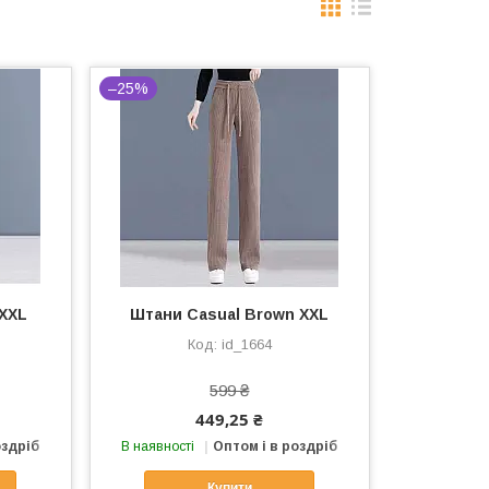
–25%
 XXL
Штани Casual Brown XXL
id_1664
599 ₴
449,25 ₴
оздріб
В наявності
Оптом і в роздріб
Купити