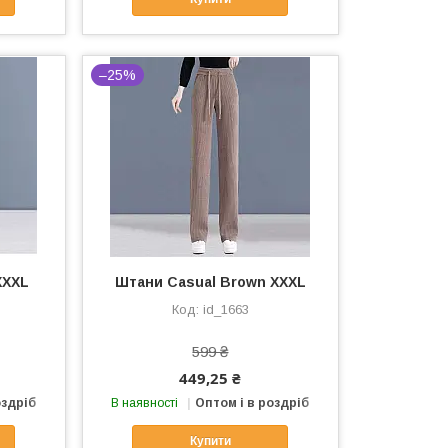
–25%
XXXL
Штани Casual Brown XXXL
id_1663
599 ₴
449,25 ₴
оздріб
В наявності
Оптом і в роздріб
Купити