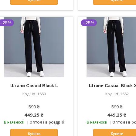
–25%
–25%
Штани Casual Black L
Штани Casual Black 
id_1659
id_1662
599 ₴
599 ₴
449,25 ₴
449,25 ₴
В наявності
Оптом і в роздріб
В наявності
Оптом і в р
Купити
Купити