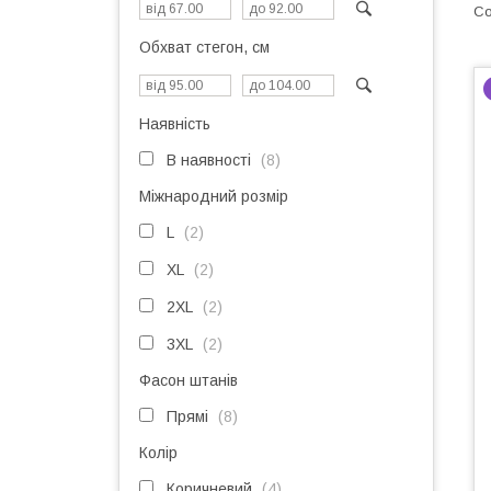
Обхват стегон, см
Наявність
В наявності
8
Міжнародний розмір
L
2
XL
2
2XL
2
3XL
2
Фасон штанів
Прямі
8
Колір
Коричневий
4