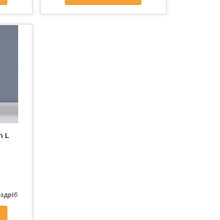
n L
оздріб