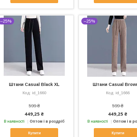
–25%
–25%
Штани Casual Black XL
Штани Casual Brow
id_1660
id_1666
599 ₴
599 ₴
449,25 ₴
449,25 ₴
В наявності
Оптом і в роздріб
В наявності
Оптом і в р
Купити
Купити