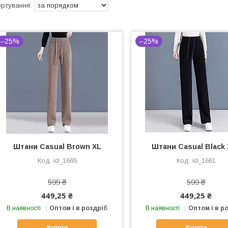
–25%
–25%
Штани Casual Brown XL
Штани Casual Black
id_1665
id_1661
599 ₴
599 ₴
449,25 ₴
449,25 ₴
В наявності
Оптом і в роздріб
В наявності
Оптом і в р
Купити
Купити