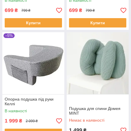
В наявності
В наявності
699
699
₴
₴
799 ₴
799 ₴
Купити
Купити
–5%
Опорна подушка під руки
Келлі
Подушка для спини Домея
В наявності
MINT
1 999
Немає в наявності
₴
2 099 ₴
1 499
₴