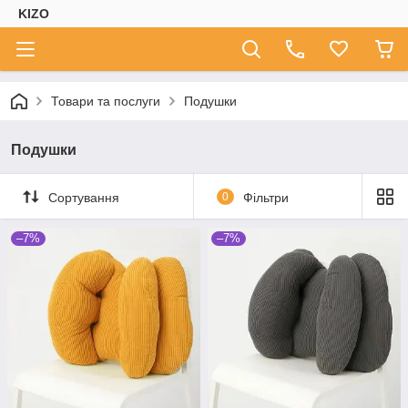
KIZO
Товари та послуги
Подушки
Подушки
Сортування
0
Фільтри
–7%
–7%