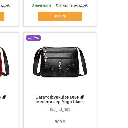
оздріб
В наявності
Оптом і в роздріб
Купити
–17%
ний
Багатофункціональний
месенджер Yogo black
id_493
599 ₴