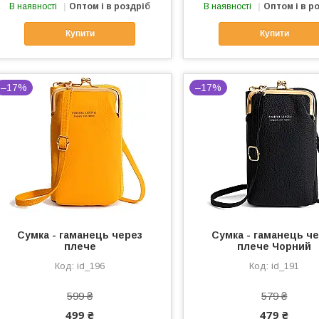
В наявності
Оптом і в роздріб
В наявності
Оптом і в р
Купити
Купити
–17%
–17%
Сумка - гаманець через
Сумка - гаманець ч
плече
плече Чорний
id_196
id_191
599 ₴
579 ₴
499 ₴
479 ₴