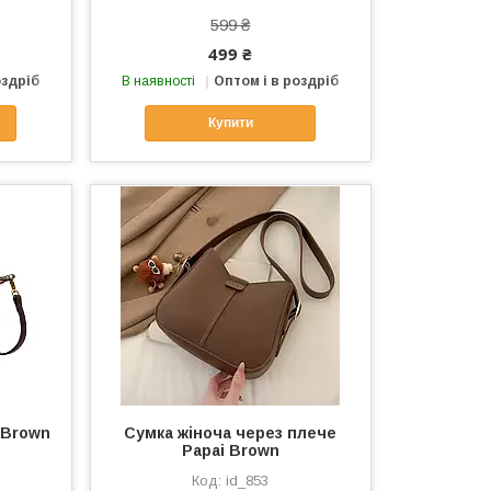
599 ₴
499 ₴
оздріб
В наявності
Оптом і в роздріб
Купити
s Brown
Сумка жіноча через плече
Papai Brown
id_853