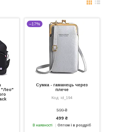
–17%
а
Сумка - гаманець через
 "Лео"
плече
ого
id_194
ack
599 ₴
499 ₴
В наявності
Оптом і в роздріб