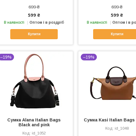
699 ₴
699 ₴
599 ₴
599 ₴
В наявності
Оптом і в роздріб
В наявності
Оптом і в р
Купити
Купити
–19%
–19%
Сумка Alana Italian Bags
Cумка Kasi Italian Bag
Black and pink
id_1048
id_1052