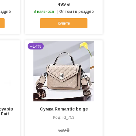
499 ₴
оздріб
В наявності
Оптом і в роздріб
Купити
–14%
суарів
Сумка Romantic beige
Fait
id_753
699 ₴