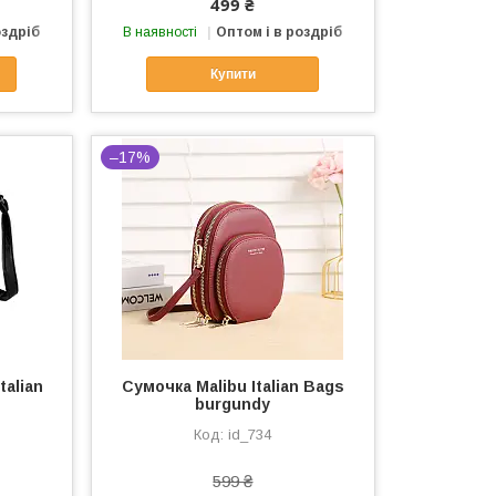
499 ₴
оздріб
В наявності
Оптом і в роздріб
Купити
–17%
talian
Сумочка Malibu Italian Bags
burgundy
id_734
599 ₴