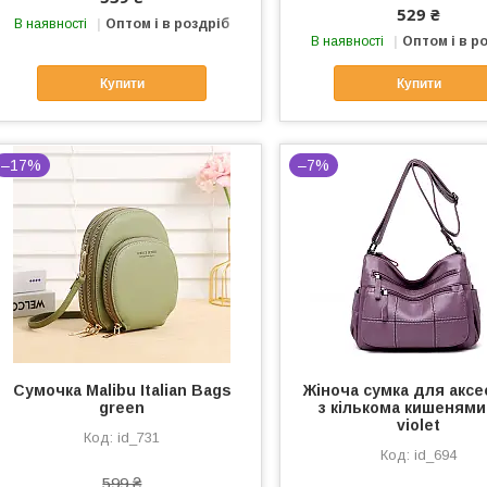
529 ₴
В наявності
Оптом і в роздріб
В наявності
Оптом і в р
Купити
Купити
–17%
–7%
Сумочка Malibu Italian Bags
Жіноча сумка для аксе
green
з кількома кишенями 
violet
id_731
id_694
599 ₴