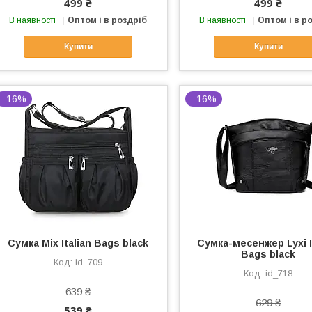
499 ₴
499 ₴
В наявності
Оптом і в роздріб
В наявності
Оптом і в р
Купити
Купити
–16%
–16%
Сумка Mix Italian Bags black
Сумка-месенжер Lyxi I
Bags black
id_709
id_718
639 ₴
629 ₴
539 ₴