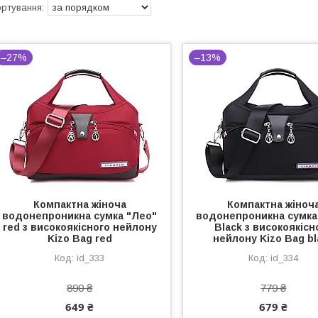
–27%
–13%
Компактна жіноча
Компактна жіноч
водонепроникна сумка "Лео"
водонепроникна сумка
red з високоякісного нейлону
Black з високоякісн
Kizo Bag red
нейлону Kizo Bag bl
id_333
id_334
890 ₴
779 ₴
649 ₴
679 ₴