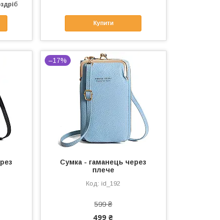
оздріб
Купити
–17%
ерез
Сумка - гаманець через
плече
id_192
599 ₴
499 ₴