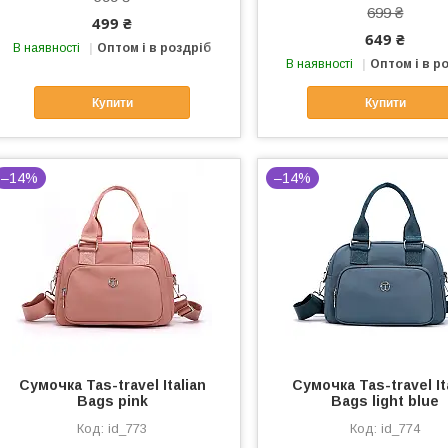
699 ₴
499 ₴
649 ₴
В наявності
Оптом і в роздріб
В наявності
Оптом і в р
Купити
Купити
–14%
–14%
Сумочка Tas-travel Italian
Сумочка Tas-travel It
Bags pink
Bags light blue
id_773
id_774