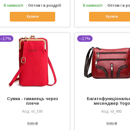
В наявності
Оптом і в роздріб
В наявності
Оптом і в р
Купити
Купити
–17%
–17%
Сумка - гаманець через
Багатофункціональ
плече
месенджер Yogo
id_193
id_492
599 ₴
599 ₴