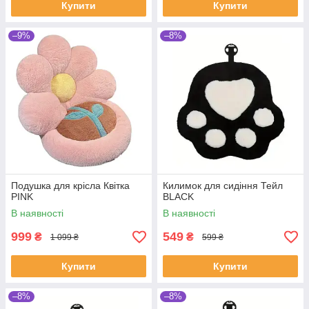
Купити
Купити
–9%
–8%
Подушка для крісла Квітка
Килимок для сидіння Тейл
PINK
BLACK
В наявності
В наявності
999
549
₴
₴
1 099 ₴
599 ₴
Купити
Купити
–8%
–8%