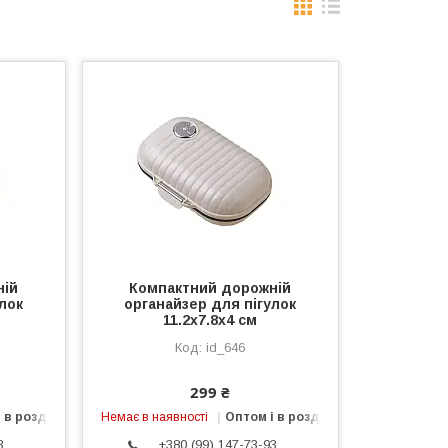
ній
Компактний дорожній
лок
органайзер для пігулок
11.2х7.8х4 см
id_646
299 ₴
 в роздріб
Немає в наявності
Оптом і в роздріб
3
+380 (99) 147-73-93