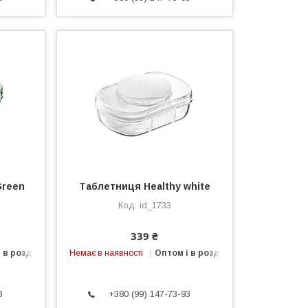
Green
Таблетниця Healthy white
id_1733
339 ₴
 в роздріб
Немає в наявності
Оптом і в роздріб
3
+380 (99) 147-73-93