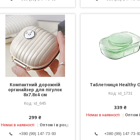
Компактний дорожній
Таблетниця Healthy 
органайзер для пігулок
id_1731
8х7.8х4 см
id_645
339 ₴
Немає в наявності
Оптом і
299 ₴
Немає в наявності
Оптом і в роздріб
+380 (99) 147-73-93
+380 (99) 147-73-9