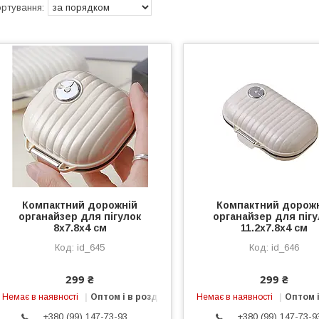
Компактний дорожній
Компактний дорож
органайзер для пігулок
органайзер для пігу
8х7.8х4 см
11.2х7.8х4 см
id_645
id_646
299 ₴
299 ₴
Немає в наявності
Оптом і в роздріб
Немає в наявності
Оптом і
+380 (99) 147-73-93
+380 (99) 147-73-9