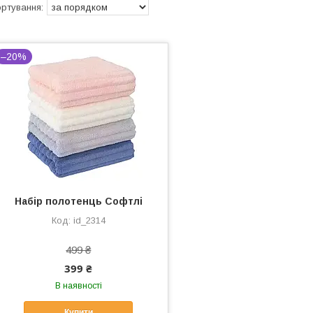
–20%
Набір полотенць Софтлі
id_2314
499 ₴
399 ₴
В наявності
Купити