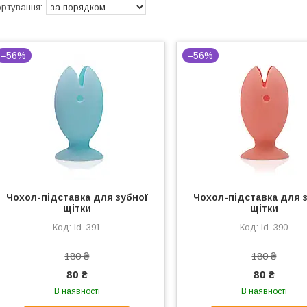
–56%
–56%
Чохол-підставка для зубної
Чохол-підставка для 
щітки
щітки
id_391
id_390
180 ₴
180 ₴
80 ₴
80 ₴
В наявності
В наявності