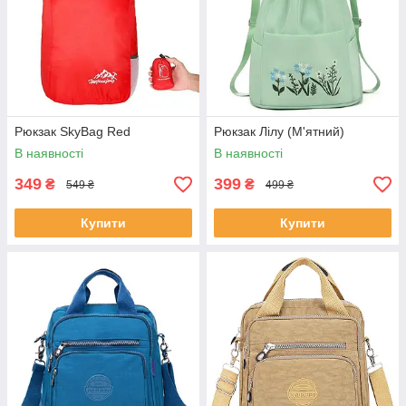
Рюкзак SkyBag Red
Рюкзак Лілу (М'ятний)
В наявності
В наявності
349
399
₴
₴
549 ₴
499 ₴
Купити
Купити