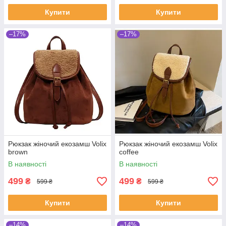
Купити
Купити
–17%
–17%
Рюкзак жіночий екозамш Volix
Рюкзак жіночий екозамш Volix
brown
coffee
В наявності
В наявності
499
499
₴
₴
599 ₴
599 ₴
Купити
Купити
–14%
–14%