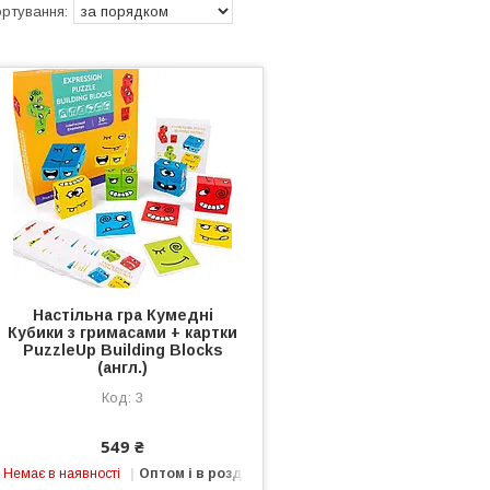
Настільна гра Кумедні
Кубики з гримасами + картки
PuzzleUp Building Blocks
(англ.)
3
549 ₴
Немає в наявності
Оптом і в роздріб