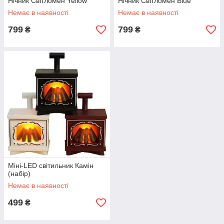
Нічник Світломен Yellow
Нічник Світломен Blue
Немає в наявності
Немає в наявності
799
799
₴
₴
Міні-LED світильник Камін
(набір)
Немає в наявності
499
₴