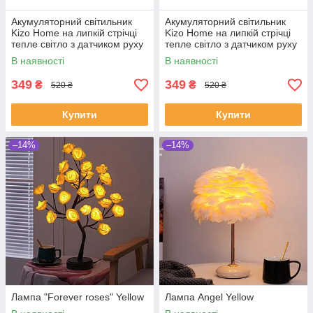
Акумуляторний світильник
Акумуляторний світильник
Kizo Home на липкій стрічці
Kizo Home на липкій стрічці
тепле світло з датчиком руху
тепле світло з датчиком руху
2 шт
2 шт
В наявності
В наявності
349
349
₴
₴
520 ₴
520 ₴
Купити
Купити
–14%
–14%
Лампа "Forever roses" Yellow
Лампа Angel Yellow