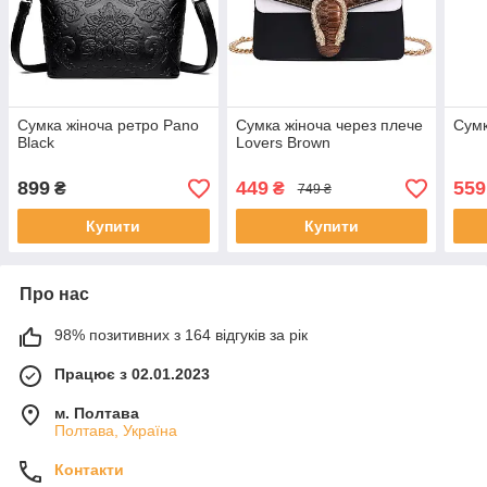
Сумка жіноча ретро Pano
Сумка жіноча через плече
Сумк
Black
Lovers Brown
899
449
559
₴
₴
749 ₴
Купити
Купити
Про нас
98% позитивних з 164 відгуків за рік
Працює з 02.01.2023
м. Полтава
Полтава, Україна
Контакти