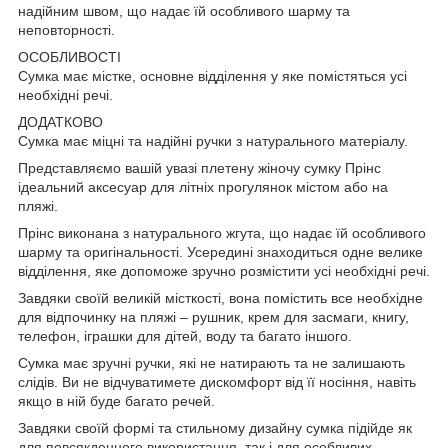
надійним швом, що надає їй особливого шарму та
неповторності.
ОСОБЛИВОСТІ
Сумка має містке, основне відділення у яке помістяться усі
необхідні речі.
ДОДАТКОВО
Сумка має міцні та надійні ручки з натурального матеріалу.
Представляємо вашій увазі плетену жіночу сумку Прінс
ідеальний аксесуар для літніх прогулянок містом або на
пляжі.
Прінс виконана з натурального жгута, що надає їй особливого
шарму та оригінальності. Усередині знаходиться одне велике
відділення, яке допоможе зручно розмістити усі необхідні речі.
Завдяки своїй великій місткості, вона помістить все необхідне
для відпочинку на пляжі – рушник, крем для засмаги, книгу,
телефон, іграшки для дітей, воду та багато іншого.
Сумка має зручні ручки, які не натирають та не залишають
слідів. Ви не відчуватимете дискомфорт від її носіння, навіть
якщо в ній буде багато речей.
Завдяки своїй формі та стильному дизайну сумка підійде як
для повсякденного використання, так і для особливих