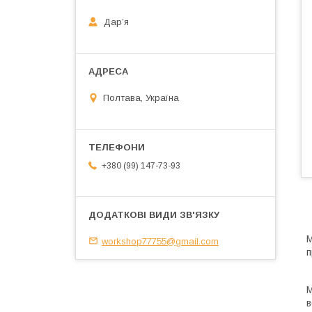
Дарʼя
Полтава, Україна
+380 (99) 147-73-93
М
workshop77755@gmail.com
п
М
в