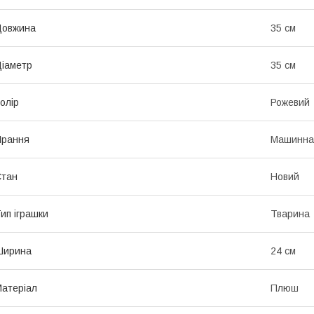
Довжина
35 см
іаметр
35 см
олір
Рожевий
Прання
Машинна
Стан
Новий
ип іграшки
Тварина
Ширина
24 см
атеріал
Плюш