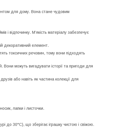
ентом для дому. Вона стане чудовим
ів і відпочинку. М’якість матеріалу забезпечує
вий декоративний елемент.
істять токсичних речовин, тому вони підходять
ей. Вони можуть вигадувати історії та пригоди для
рузів або навіть як частина колекції для
осик, лапки і листочки.
рі до 30°C), що зберігає іграшку чистою і свіжою.