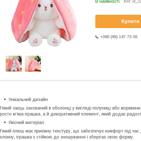
В наявності
Код:
id_2
Купити
+380 (99) 147-73-93
Унікальний дизайн
’який заєць захований в оболонці у вигляді полуниці або морквини
росто м’яка іграшка, а й декоративний елемент, який додає радост
Якісний матеріал
'який плюш має приємну текстуру, що забезпечує комфорт під час
олокну, іграшка є стійкою до зношування і зберігає свою форму.