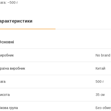
ага: ~500 г
арактеристики
Основні
иробник
No brand
раїна виробник
Китай
ага
500 г
исота
35 см
ікова група
Без обме