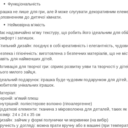
Функціональність
грашка не лише для гри, але й може слугувати декоративним елем
оповненням до дитячої кімнати.
Неймовірна м’якість
ає надзвичайно м’яку текстуру, що робить його ідеальним для обійм
омфорт і затишок.
тильний дизайн: поєднує в собі креативність і елегантність, чудо
езпека і гігієнічність: виготовлена з безпечних матеріалів, що не м
авіть для найменших дітей.
отивація для творчої гри: сприяє розвитку уяви та творчості у діт
ього милого зайця.
деальний подарунок: іграшка буде чудовим подарунком для дітей, д
юбителів унікальних іграшок.
атеріал:
ерхній: м'який плюш
нутрішній: поліестерове волокно (гіпоалергенне)
одаткові елементи: тканина з мікроволокна для деталей, таких як н
озмір: 24 х 24 х 35 см
изайн: зайчик у формі полунички чи морквинки (на вибір)
ручність у догляді: можна прати вручну або в машині (при температу