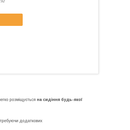
192
 легко розміщується
на сидіння будь-якої
отребуючи додаткових