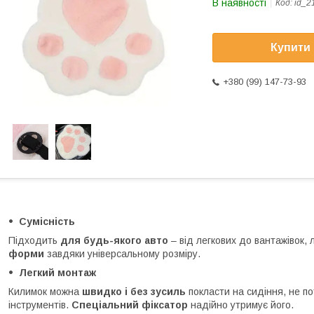
В наявності
Код:
id_2
Купити
+380 (99) 147-73-93
Сумісність
Підходить
для будь-якого авто
– від легкових до вантажівок,
форми
завдяки універсальному розміру.
Легкий монтаж
Килимок можна
швидко і без зусиль
покласти на сидіння, не п
інструментів.
Спеціальний фіксатор
надійно утримує його.