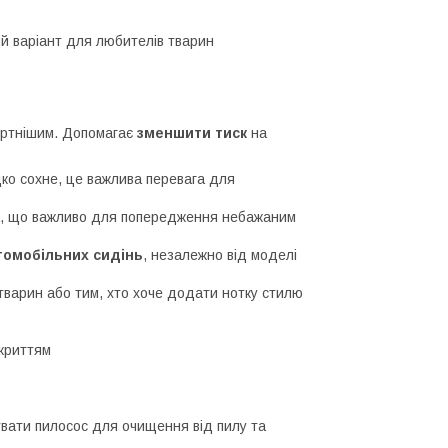
ий варіант для любителів тварин
ортнішим. Допомагає
зменшити тиск
на
дко сохне, це важлива перевага для
а, що важливо для попередження небажаним
томобільних сидінь
, незалежно від моделі
варин або тим, хто хоче додати нотку стилю
окриттям
увати пилосос для очищення від пилу та