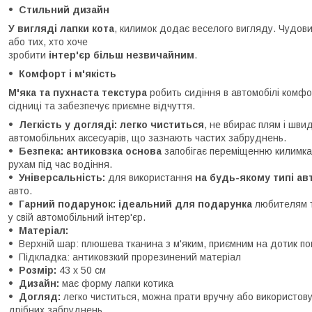
Стильний дизайн
У вигляді лапки кота
, килимок додає веселого вигляду. Чудов
або тих, хто хоче
зробити
інтер'єр більш незвичайним
.
Комфорт і м'якість
М'яка та пухнаста текстура
робить сидіння в автомобілі комф
сідниці та забезпечує приємне відчуття.
Легкість у догляді:
легко чиститься
, не вбирає плям і шви
автомобільних аксесуарів, що зазнають частих забруднень.
Безпека:
антиковзка основа
запобігає переміщенню килимк
рухам під час водіння.
Універсальність:
для використання
на будь-якому типі ав
авто.
Гарний подарунок:
ідеальний для подарунка
любителям т
у свій автомобільний інтер'єр.
Матеріал:
Верхній шар: плюшева тканина з м'яким, приємним на дотик п
Підкладка: антиковзкий прорезинений матеріал
Розмір:
43 х 50 см
Дизайн:
має форму лапки котика
Догляд:
легко чиститься, можна прати вручну або використов
дрібних забруднень