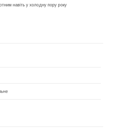
ртним навіть у холодну пору року
льне