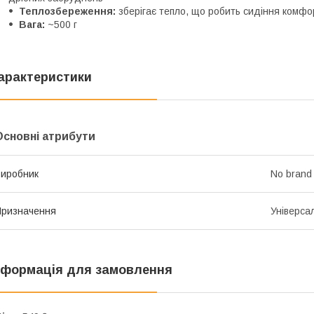
Теплозбереження:
зберігає тепло, що робить сидіння комфо
Вага:
~500 г
арактеристики
Основні атрибути
иробник
No brand
ризначення
Універса
нформація для замовлення