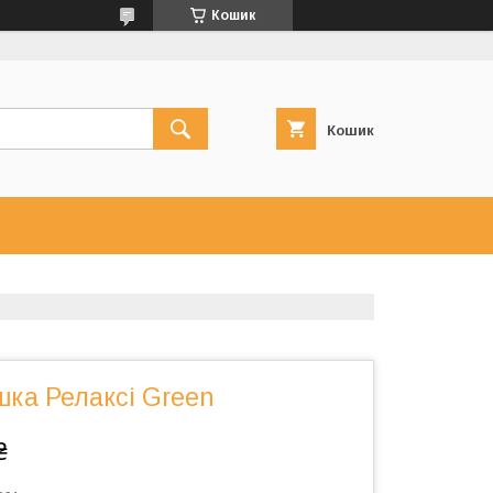
Кошик
Кошик
шка Релаксі Green
₴