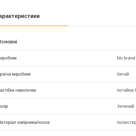
арактеристики
Основні
иробник
No brand
раїна виробник
Китай
астібка наволочки
потайна 
олір
Зелений
атеріал напірника/чохла
поліесте