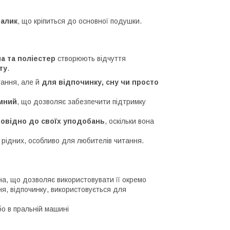
алик
, що кріпиться до основної подушки.
а та поліестер
створюють відчуття
ту
.
тання, але й
для відпочинку, сну чи просто
ємний
, що дозволяє забезпечити підтримку
повідно до своїх уподобань
, оскільки вона
 рідних, особливо для любителів читання.
а, що дозволяє використовувати її окремо
ня, відпочинку, використовується для
бо в пральній машині