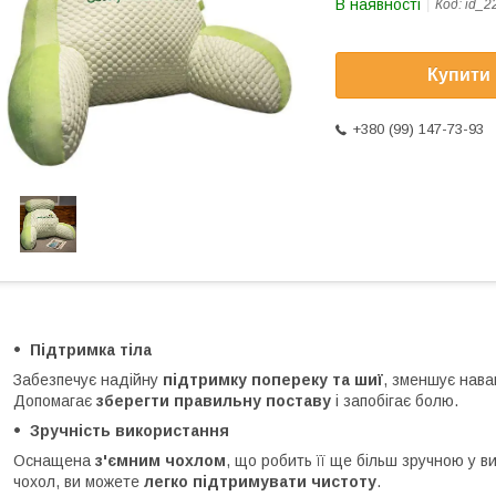
В наявності
Код:
id_2
Купити
+380 (99) 147-73-93
Підтримка тіла
Забезпечує надійну
підтримку попереку та шиї
, зменшує нава
Допомагає
зберегти правильну поставу
і запобігає болю.
Зручність використання
Оснащена
з'ємним чохлом
, що робить її ще більш зручною у в
чохол, ви можете
легко підтримувати чистоту
.