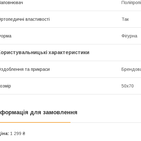
Наповнювач
Поліпроп
ртопедичні властивості
Так
Форма
Фігурна
Користувальницькі характеристики
здоблення та прикраси
Брендов
озмір
50х70
нформація для замовлення
іна:
1 299 ₴