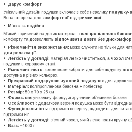
Дарує комфорт
Унікальний дизайн подушки включає в себе невелику
подушку-в
Вона створена для
комфортної підтримки шиї
.
М'яка та надійна
М'який і приємний на дотик матеріал -
поліпропіленова бавовн
комфорту та дозволяють
відпочивати довго без дискомфор
Різноманіття використання:
може служити не тільки для чи
для релаксації
.
Легкість у догляді:
матеріал
легко чиститься
, а
чохол з'
подушки в хорошому стані.
Різноманітність:
кожен може вибрати для себе подушку
від
доступна в різних кольорах.
Прекрасний подарунок:
чудовий подарунок
для друзів чи
Матеріал:
поліпропіленова бавовна + поліестер
Розмір:
50 х 70 х 25 см
Форма:
має унікальну форму, зі зручними об'ємними боками
Особливості:
додаткова верхня подушка може бути від'єднан
Функціональність:
підтримка попереку, підходить для читан
підтримки ніг
Легкість у догляді:
з'ємний чохол, який легко прати вручну а
Вага:
~1000 г