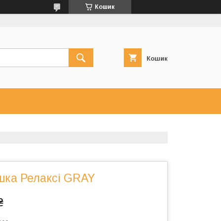
Кошик
Кошик
шка Релаксі GRAY
₴