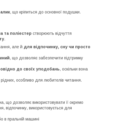
алик
, що кріпиться до основної подушки.
а та поліестер
створюють відчуття
ту
.
тання, але й
для відпочинку, сну чи просто
ємний
, що дозволяє забезпечити підтримку
повідно до своїх уподобань
, оскільки вона
 рідних, особливо для любителів читання.
а, що дозволяє використовувати її окремо
ня, відпочинку, використовується для
бо в пральній машині