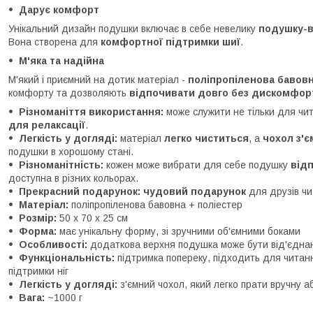
Дарує комфорт
Унікальний дизайн подушки включає в себе невелику
подушку-в
Вона створена для
комфортної підтримки шиї
.
М'яка та надійна
М'який і приємний на дотик матеріал -
поліпропіленова бавовн
комфорту та дозволяють
відпочивати довго без дискомфор
Різноманіття використання:
може служити не тільки для чи
для релаксації
.
Легкість у догляді:
матеріал
легко чиститься
, а
чохол з'
подушки в хорошому стані.
Різноманітність:
кожен може вибрати для себе подушку
від
доступна в різних кольорах.
Прекрасний подарунок:
чудовий подарунок
для друзів чи
Матеріал:
поліпропіленова бавовна + поліестер
Розмір:
50 х 70 х 25 см
Форма:
має унікальну форму, зі зручними об'ємними боками
Особливості:
додаткова верхня подушка може бути від'єднан
Функціональність:
підтримка попереку, підходить для читан
підтримки ніг
Легкість у догляді:
з'ємний чохол, який легко прати вручну а
Вага:
~1000 г