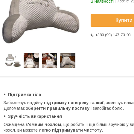
В наявності
Код:
id_2
Купити
+380 (99) 147-73-93
Підтримка тіла
Забезпечує надійну
підтримку попереку та шиї
, зменшує нава
Допомагає
зберегти правильну поставу
і запобігає болю.
Зручність використання
Оснащена
з'ємним чохлом
, що робить її ще більш зручною у в
чохол, ви можете
легко підтримувати чистоту
.