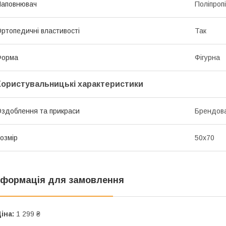
Наповнювач
Поліпроп
ртопедичні властивості
Так
Форма
Фігурна
Користувальницькі характеристики
здоблення та прикраси
Брендов
озмір
50х70
нформація для замовлення
іна:
1 299 ₴