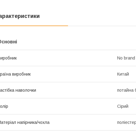
арактеристики
Основні
иробник
No brand
раїна виробник
Китай
астібка наволочки
потайна 
олір
Сірий
атеріал напірника/чохла
поліесте