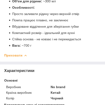
Об'єм для рідини:
~300 мл
Особливості:
Просто заливати рідину через верхній отвір
Помпа працює плавно, не заклинює
Вбудоване відділення для зберігання губки
Компактний розмір - ідеальний для кухні
Стійка основа - не ковзає і не перекидається
Вага:
~700 г
Приховати
Характеристики
Основні
Виробник
No brand
Країна виробник
Китай
Колір
Чорний
Користувальницькі характеристики