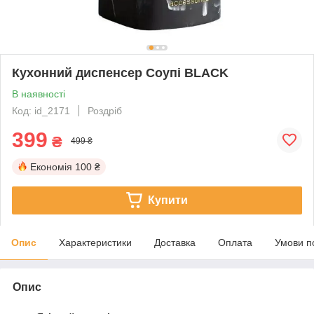
Кухонний диспенсер Соупі BLACK
В наявності
Код: id_2171
Роздріб
399
₴
499 ₴
Економія
100 ₴
Купити
Опис
Характеристики
Доставка
Оплата
Умови п
Опис