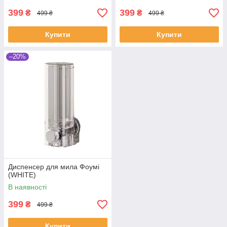
399
399
₴
₴
499 ₴
499 ₴
Купити
Купити
–20%
Диспенсер для мила Фоумі
(WHITE)
В наявності
399
₴
499 ₴
Купити