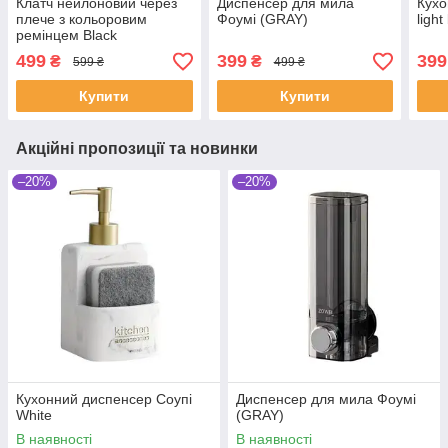
Клатч нейлоновий через
Диспенсер для мила
Кухо
плече з кольоровим
Фоумі (GRAY)
ligh
ремінцем Black
499
399
399
₴
₴
599 ₴
499 ₴
Купити
Купити
Акційні пропозиції та новинки
–20%
–20%
Кухонний диспенсер Соупі
Диспенсер для мила Фоумі
White
(GRAY)
В наявності
В наявності