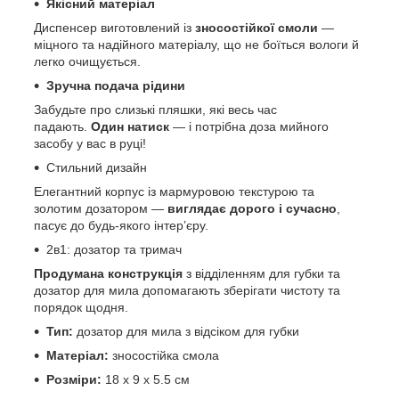
Якісний матеріал
Диспенсер виготовлений із
зносостійкої смоли
—
міцного та надійного матеріалу, що не боїться вологи й
легко очищується.
Зручна подача рідини
Забудьте про слизькі пляшки, які весь час
падають.
Один натиск
— і потрібна доза мийного
засобу у вас в руці!
Стильний дизайн
Елегантний корпус із мармуровою текстурою та
золотим дозатором —
виглядає дорого і сучасно
,
пасує до будь-якого інтер’єру.
2в1: дозатор та тримач
Продумана конструкція
з відділенням для губки та
дозатор для мила допомагають зберігати чистоту та
порядок щодня.
Тип:
дозатор для мила з відсіком для губки
Матеріал:
зносостійка смола
Розміри:
18 х 9 х 5.5 см