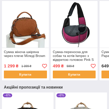
Сумка жіноча шкіряна
Сумка-переноска для
Сумк
через плече Міледі Brown
собак та котів Імпрес з
Papa
відкритою головою Pink S
1 299
499
649
₴
₴
1 399 ₴
599 ₴
Купити
Купити
Акційні пропозиції та новинки
–6%
–6%