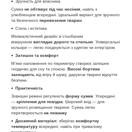
Зручність для власника
Сумка
не обтяжує під час носіння
, навіть з
улюбленцем всередині. Ідеальний варіант для зручного
та безпечного
перевезення тварин
.
Стиль і естетика
Мінімалістичний дизайн зі стьобаним
візерунком
виглядає дорого та стильно
. Універсальні
кольори — легко поєднуються з одягом чи інтер’єром.
Затишок та комфорт
М’яке наповнення по периметру створює затишне
гніздечко для сну та спокою.
Високі бортики
захищають
від вітру й шуму, даруючи тварині відчуття
безпеки.
Практичність
Зовнішні ремені регулюють
форму сумки
. Усередині
—
кріплення
для повідка
. Широкий вхід — для
зручного розміщення тварини. Сумка легко
перетворюється
на лежанку
.
Дихаючий матеріал:
зберігає
комфортну
температуру
всередині, навіть при тривалому
використанні.