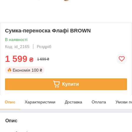
Сумка-переноска Флафі BROWN
В наявності
Код: id_2165
Роздріб
1 599
₴
1 699 ₴
Економія
100 ₴
Купити
Опис
Характеристики
Доставка
Оплата
Умови п
Опис