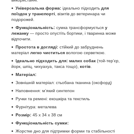
Універсальна форма:
ідеально підходить
для
поїздок у транспорті
, візитів до ветеринара чи
подорожей.
Функціональність:
сумка трансформується
у
лежанку
— просто опустіть бортики, і тваринка може
відпочити.
Простота в догляді:
стійкий до забруднень
матеріал
легко чиститься
вологою серветкою.
Ідеально підходить для:
малих собак
(той-тер’єр,
йорк, шпіц, чихуахуа, такса тощо),
котів
.
Матеріал:
Зовнішній матеріал: стьобана тканина (оксфорд)
Наповнення: м’який синтепон
Ручки та ремені: екошкіра та текстиль
Фурнітура: металева
Розмір:
45 х 34 х 38 см
Функціональність сумки:
Жорстке дно для підтримки форми та стабільності