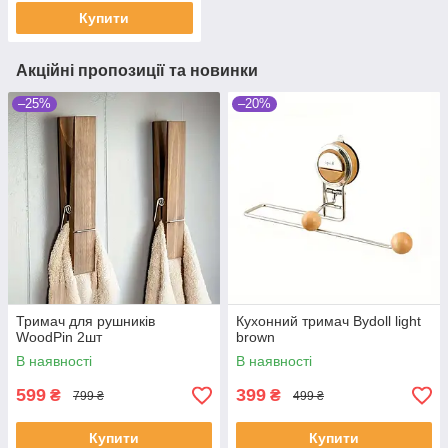
Купити
Акційні пропозиції та новинки
–25%
–20%
Тримач для рушників
Кухонний тримач Bydoll light
WoodPin 2шт
brown
В наявності
В наявності
599
399
₴
₴
799 ₴
499 ₴
Купити
Купити