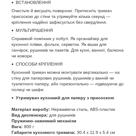
ВСТАНОВЛЕННЯ
Очистьте й висушіть поверхню. Притисніть тримач
присоскою до стіни та утримуйте кілька секунд —
кріплення надійно зафіксується без свердління.
МУЛЬТИРІШЕННЯ
Справжній помічник у побуті. Як органайзер для
кухонної плівки, фольги, серветок. Як вішак для
ганчірок, рушників чи пакетів. Для кухні, ванної, балкона
чи комори.
СПОСОБИ КРІПЛЕННЯ
Кухонний тримач можна монтувати вертикально — на
стіну для паперових рушників, рушників у ванній чи
туалетного паперу, або горизонтально — підвішуючи до
полиці чи шафи.
Утримувач кухонний для паперу з присоскою
Матеріал виробу:
Нержавіюча сталь, ABS-пластик
Вид диспенсера:
для рушників
Пружинно-зажимний механізм
Вага:
800 г
Габарити кухонного тримача:
30.4 х 11.9 х 5.4 см