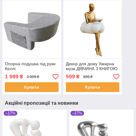
Опорна подушка під руки
Декор для дому Хмарна
Келлі
муза ДІВЧИНА З КНИГОЮ
1 999
599
₴
₴
2 099 ₴
699 ₴
Купити
Купити
Акційні пропозиції та новинки
–17%
–17%