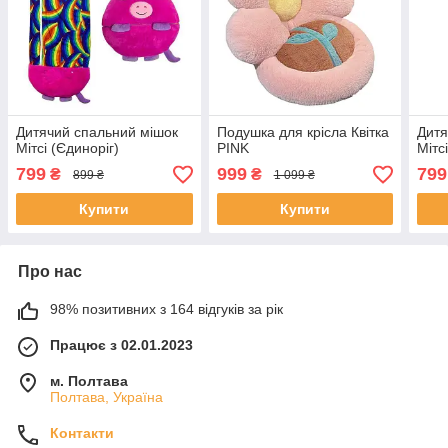
Дитячий спальний мішок
Подушка для крісла Квітка
Дитя
Мітсі (Єдиноріг)
PINK
Мітс
799
999
799
₴
₴
899 ₴
1 099 ₴
Купити
Купити
Про нас
98% позитивних з 164 відгуків за рік
Працює з 02.01.2023
м. Полтава
Полтава, Україна
Контакти