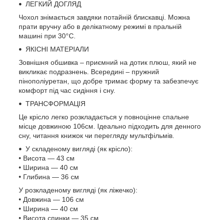
ЛЕГКИЙ ДОГЛЯД
Чохол знімається завдяки потайній блискавці. Можна
прати вручну або в делікатному режимі в пральній
машині при 30°C.
ЯКІСНІ МАТЕРІАЛИ
Зовнішня обшивка – приємний на дотик плюш, який не
викликає подразнень. Всередині – пружний
пінополіуретан, що добре тримає форму та забезпечує
комфорт під час сидіння і сну.
ТРАНСФОРМАЦІЯ
Це крісло легко розкладається у повноцінне спальне
місце довжиною 106см. Ідеально підходить для денного
сну, читання книжок чи перегляду мультфільмів.
У складеному вигляді (як крісло):
• Висота — 43 см
• Ширина — 40 см
• Глибина — 36 см
У розкладеному вигляді (як ліжечко):
• Довжина — 106 см
• Ширина — 40 см
• Висота спинки — 35 см