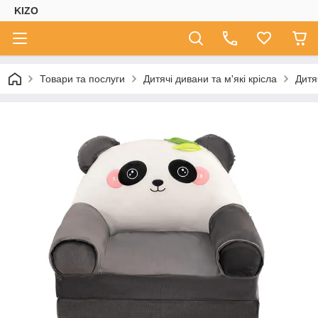
KIZO
Товари та послуги
Дитячі дивани та м'які крісла
Дитя