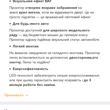
Візуальний ефект ВАУ
Проєктор
створює яскраве зображення
на
землі
крил ангела
, коли ви відкриваєте двері. Це не
просто підсвітка — це вражаючий світловий ефект.
Для будь-якого авто
Проєктор доступний
для широкого модельного
ряду
— від бюджетних машин до преміум-класу.
Проєктор одразу підіймає візуальний статус автомобіля.
Легкий монтаж
Не вимагає свердління чи складного монтажу. Проєктор
легко встановлюється за допомогою
двостороннього
скотчу.
Легко та надійно!
Енергоефективність
LED-технології забезпечують низьке енергоспоживання,
але при цьому гарантують високу яскравість і
до 3
місяців роботи без заміни.
Приховати