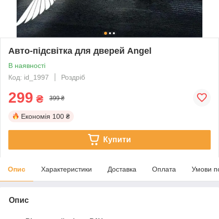
Авто-підсвітка для дверей Angel
В наявності
Код: id_1997
Роздріб
299
₴
399 ₴
Економія
100 ₴
Купити
Опис
Характеристики
Доставка
Оплата
Умови п
Опис