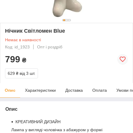
Нічник Світломен Blue
Немає в наявності
Код: id_1923
Опт і роздріб
799
₴
629 ₴
від 3 шт.
Опис
Характеристики
Доставка
Оплата
Умови п
Опис
КРЕАТИВНИЙ ДИЗАЙН
Лампа у вигляді чоловічка з абажуром у формі