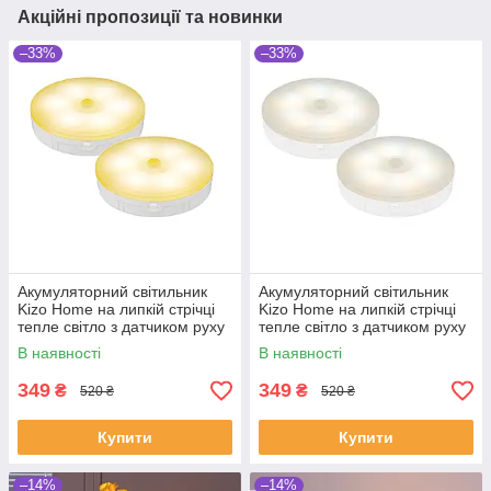
Акційні пропозиції та новинки
–33%
–33%
Акумуляторний світильник
Акумуляторний світильник
Kizo Home на липкій стрічці
Kizo Home на липкій стрічці
тепле світло з датчиком руху
тепле світло з датчиком руху
2 шт
2 шт
В наявності
В наявності
349
349
₴
₴
520 ₴
520 ₴
Купити
Купити
–14%
–14%