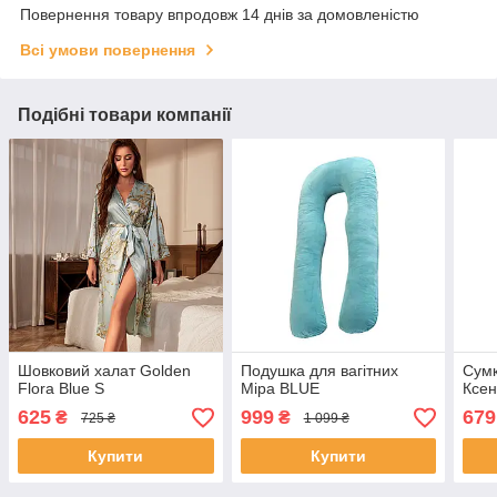
Повернення товару впродовж 14 днів за домовленістю
Всі умови повернення
Подібні товари компанії
Шовковий халат Golden
Подушка для вагітних
Сумк
Flora Blue S
Міра BLUE
Ксен
625
999
679
₴
₴
725 ₴
1 099 ₴
Купити
Купити