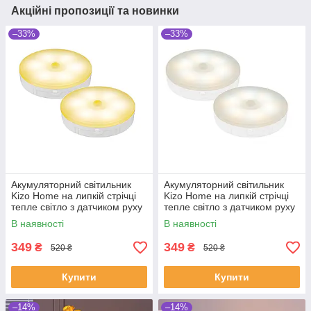
Акційні пропозиції та новинки
–33%
–33%
Акумуляторний світильник
Акумуляторний світильник
Kizo Home на липкій стрічці
Kizo Home на липкій стрічці
тепле світло з датчиком руху
тепле світло з датчиком руху
2 шт
2 шт
В наявності
В наявності
349
349
₴
₴
520 ₴
520 ₴
Купити
Купити
–14%
–14%