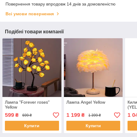
Повернення товару впродовж 14 днів за домовленістю
Всі умови повернення
Подібні товари компанії
Лампа "Forever roses"
Лампа Angel Yellow
Кили
Yellow
(YE
599
1 199
1 0
₴
₴
699 ₴
1 399 ₴
Купити
Купити