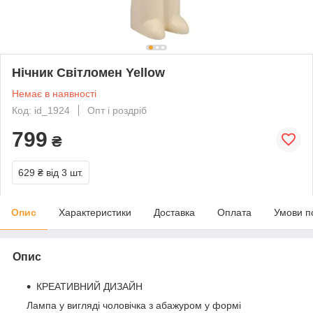
Нічник Світломен Yellow
Немає в наявності
Код: id_1924
Опт і роздріб
799
₴
629 ₴
від 3 шт.
Опис
Характеристики
Доставка
Оплата
Умови п
Опис
КРЕАТИВНИЙ ДИЗАЙН
Лампа у вигляді чоловічка з абажуром у формі