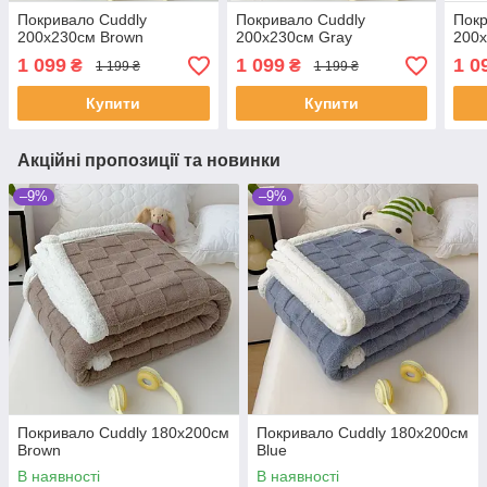
Покривало Cuddly
Покривало Cuddly
Покр
200х230см Brown
200х230см Gray
200х
1 099
1 099
1 0
₴
₴
1 199 ₴
1 199 ₴
Купити
Купити
Акційні пропозиції та новинки
–9%
–9%
Покривало Cuddly 180х200см
Покривало Cuddly 180х200см
Brown
Blue
В наявності
В наявності