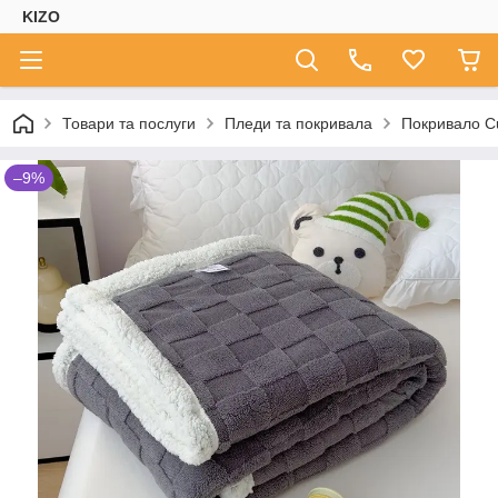
KIZO
Товари та послуги
Пледи та покривала
Покривало C
–9%