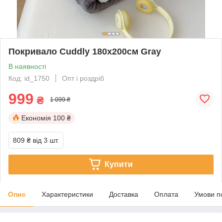
Покривало Cuddly 180х200см Gray
В наявності
Код: id_1750
Опт і роздріб
999
₴
1 099 ₴
Економія
100 ₴
809 ₴
від 3 шт.
Купити
Опис
Характеристики
Доставка
Оплата
Умови п