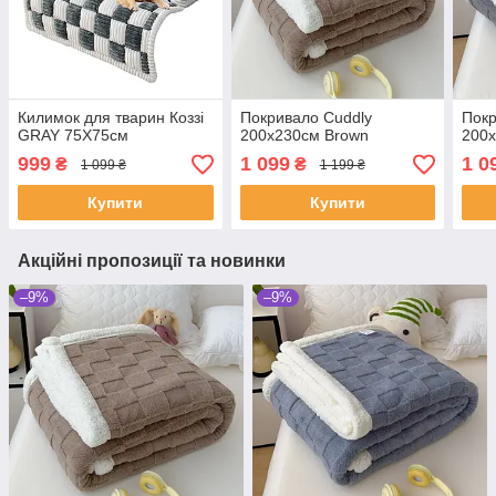
Килимок для тварин Коззі
Покривало Cuddly
Покр
GRAY 75Х75см
200х230см Brown
200х
999
1 099
1 0
₴
₴
1 099 ₴
1 199 ₴
Купити
Купити
Акційні пропозиції та новинки
–9%
–9%