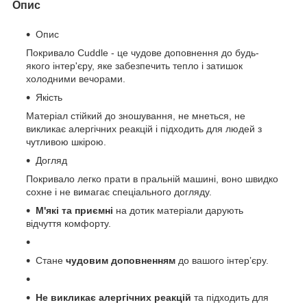
Опис
Опис
Покривало Cuddle - це чудове доповнення до будь-
якого інтер'єру, яке забезпечить тепло і затишок
холодними вечорами.
Якість
Матеріал стійкий до зношування, не мнеться, не
викликає алергічних реакцій і підходить для людей з
чутливою шкірою.
Догляд
Покривало легко прати в пральній машині, воно швидко
сохне і не вимагає спеціального догляду.
М'які та приємні
на дотик матеріали дарують
відчуття комфорту.
Стане
чудовим доповненням
до вашого інтерʼєру.
Не викликає алергічних реакцій
та підходить для