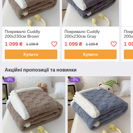
Покривало Cuddly
Покривало Cuddly
Покр
200х230см Brown
200х230см Gray
200х
1 099
1 099
1 0
₴
₴
1 199 ₴
1 199 ₴
Купити
Купити
Акційні пропозиції та новинки
–9%
–9%