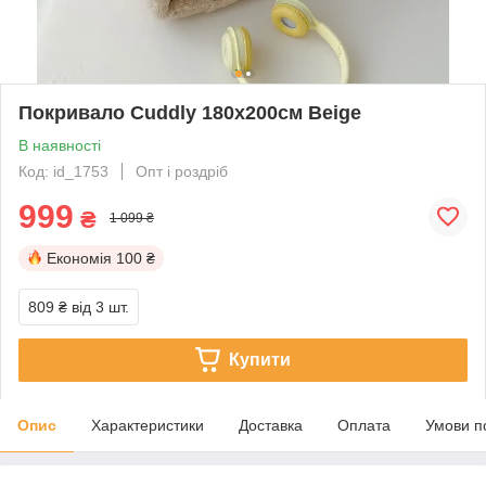
Покривало Cuddly 180х200см Beige
В наявності
Код: id_1753
Опт і роздріб
999
₴
1 099 ₴
Економія
100 ₴
809 ₴
від 3 шт.
Купити
Опис
Характеристики
Доставка
Оплата
Умови п