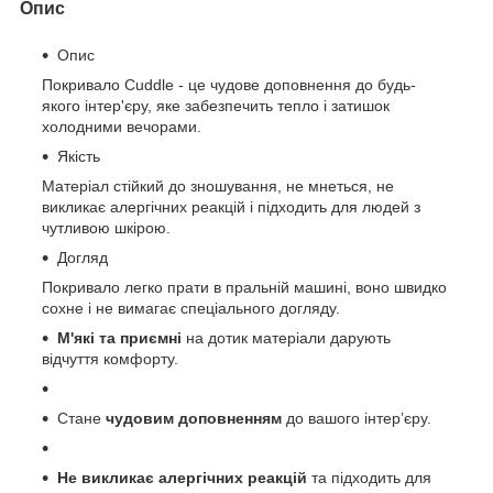
Опис
Опис
Покривало Cuddle - це чудове доповнення до будь-
якого інтер'єру, яке забезпечить тепло і затишок
холодними вечорами.
Якість
Матеріал стійкий до зношування, не мнеться, не
викликає алергічних реакцій і підходить для людей з
чутливою шкірою.
Догляд
Покривало легко прати в пральній машині, воно швидко
сохне і не вимагає спеціального догляду.
М'які та приємні
на дотик матеріали дарують
відчуття комфорту.
Стане
чудовим доповненням
до вашого інтерʼєру.
Не викликає алергічних реакцій
та підходить для