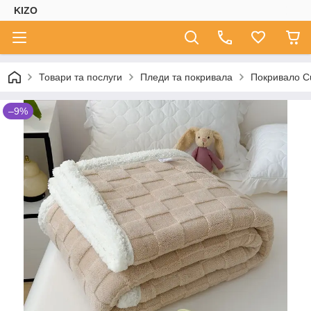
KIZO
Товари та послуги
Пледи та покривала
Покривало C
–9%