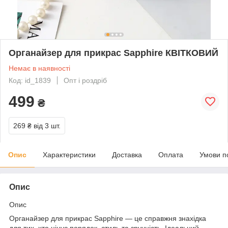
Органайзер для прикрас Sapphire КВІТКОВИЙ
Немає в наявності
Код: id_1839
Опт і роздріб
499
₴
269 ₴
від 3 шт.
Опис
Характеристики
Доставка
Оплата
Умови п
Опис
Опис
Органайзер для прикрас Sapphire — це справжня знахідка
для тих, хто цінує порядок, стиль та зручність. Ідеальний