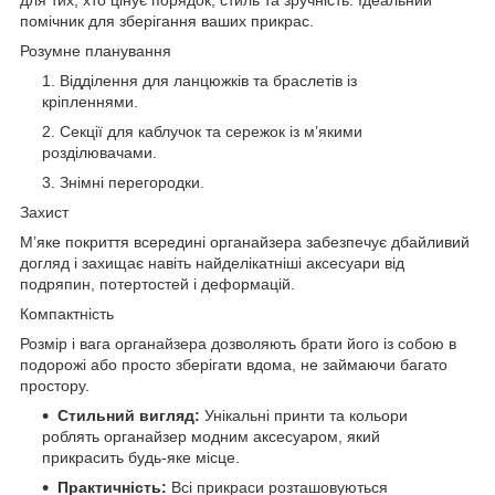
помічник для зберігання ваших прикрас.
Розумне планування
Відділення для ланцюжків та браслетів із
кріпленнями.
Секції для каблучок та сережок із м’якими
розділювачами.
Знімні перегородки.
Захист
М’яке покриття всередині органайзера забезпечує дбайливий
догляд і захищає навіть найделікатніші аксесуари від
подряпин, потертостей і деформацій.
Компактність
Розмір і вага органайзера дозволяють брати його із собою в
подорожі або просто зберігати вдома, не займаючи багато
простору.
Стильний вигляд:
Унікальні принти та кольори
роблять органайзер модним аксесуаром, який
прикрасить будь-яке місце.
Практичність:
Всі прикраси розташовуються