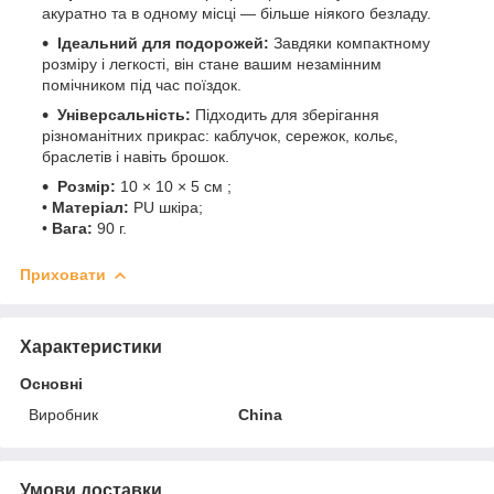
акуратно та в одному місці — більше ніякого безладу.
Ідеальний для подорожей:
Завдяки компактному
розміру і легкості, він стане вашим незамінним
помічником під час поїздок.
Універсальність:
Підходить для зберігання
різноманітних прикрас: каблучок, сережок, кольє,
браслетів і навіть брошок.
Розмір:
10 × 10 × 5 см ;
•
Матеріал:
PU шкіра;
•
Вага:
90 г.
Приховати
Характеристики
Основні
Виробник
China
Умови доставки