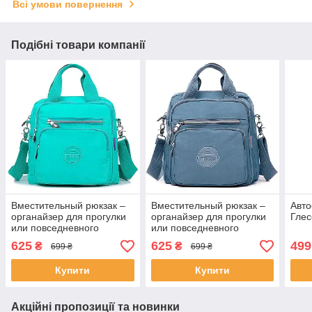
Всі умови повернення
Подібні товари компанії
Вместительный рюкзак –
Вместительный рюкзак –
Авто
органайзер для прогулки
органайзер для прогулки
Глес
или повседневного
или повседневного
использования.
использования.
625
625
499
₴
₴
699 ₴
699 ₴
Купити
Купити
Акційні пропозиції та новинки