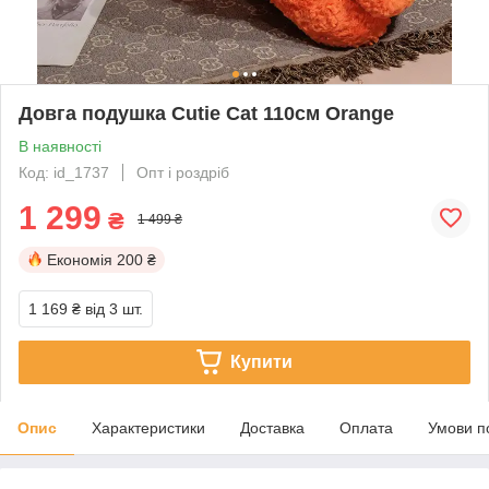
Довга подушка Cutie Cat 110см Orange
В наявності
Код: id_1737
Опт і роздріб
1 299
₴
1 499 ₴
Економія
200 ₴
1 169 ₴
від 3 шт.
Купити
Опис
Характеристики
Доставка
Оплата
Умови п