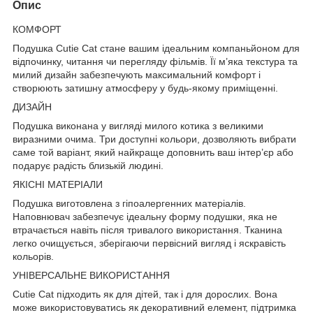
Опис
КОМФОРТ
Подушка Cutie Cat стане вашим ідеальним компаньйоном для
відпочинку, читання чи перегляду фільмів. Її м’яка текстура та
милий дизайн забезпечують максимальний комфорт і
створюють затишну атмосферу у будь-якому приміщенні.
ДИЗАЙН
Подушка виконана у вигляді милого котика з великими
виразними очима. Три доступні кольори, дозволяють вибрати
саме той варіант, який найкраще доповнить ваш інтер’єр або
подарує радість близькій людині.
ЯКІСНІ МАТЕРІАЛИ
Подушка виготовлена з гіпоалергенних матеріалів.
Наповнювач забезпечує ідеальну форму подушки, яка не
втрачається навіть після тривалого використання. Тканина
легко очищується, зберігаючи первісний вигляд і яскравість
кольорів.
УНІВЕРСАЛЬНЕ ВИКОРИСТАННЯ
Cutie Cat підходить як для дітей, так і для дорослих. Вона
може використовуватись як декоративний елемент, підтримка