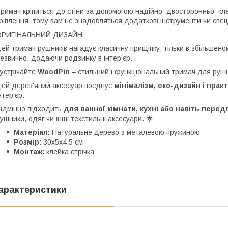
римач кріпиться до стіни за допомогою надійної двосторонньої клей
ріплення, тому вам не знадобляться додаткові інструменти чи спец
ОРИГІНАЛЬНИЙ ДИЗАЙН
ей тримач рушників нагадує класичну прищіпку, тільки в збільшено
езвично, додаючи родзинку в інтер’єр.
устрічайте
WoodPin
– стильний і функціональний тримач для рушник
ей дерев'яний аксесуар поєднує
мінімалізм, еко-дизайн і практ
нтер'єр.
ідмінно підходить
для ванної кімнати, кухні або навіть перед
ушники, одяг чи інші текстильні аксесуари. 🌟
Матеріал:
Натуральне дерево з металевою пружиною
Розмір:
30х5х4.5 см
Монтаж:
клейка стрічка
арактеристики