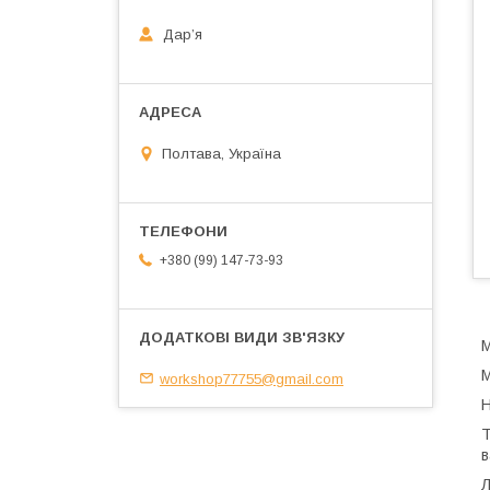
Дарʼя
Полтава, Україна
+380 (99) 147-73-93
М
workshop77755@gmail.com
Т
в