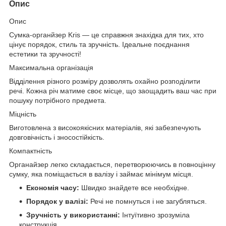
Опис
Опис
Сумка-органйзер Kris — це справжня знахідка для тих, хто
цінує порядок, стиль та зручність. Ідеальне поєднання
естетики та зручності!
Максимальна організація
Відділення різного розміру дозволять охайно розподілити
речі. Кожна річ матиме своє місце, що заощадить ваш час при
пошуку потрібного предмета.
Міцність
Виготовлена з високоякісних матеріалів, які забезпечують
довговічність і зносостійкість.
Компактність
Органайзер легко складається, перетворюючись в повноцінну
сумку, яка поміщається в валізу і займає мінімум місця.
Економія часу:
Швидко знайдете все необхідне.
Порядок у валізі:
Речі не помнуться і не загубляться.
Зручність у використанні:
Інтуїтивно зрозуміла
конструкція.