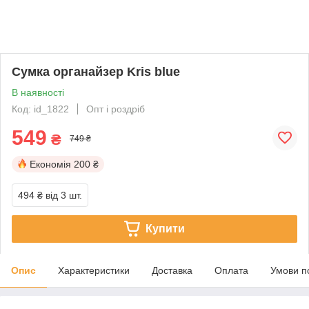
Сумка органайзер Kris blue
В наявності
Код: id_1822
Опт і роздріб
549
₴
749 ₴
Економія
200 ₴
494 ₴
від 3 шт.
Купити
Опис
Характеристики
Доставка
Оплата
Умови п