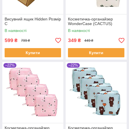
Висувний ящик Hidden Розмір
Косметичка-органайзер
С
WonderCase (CACTUS)
В наявності
В наявності
599
349
₴
₴
799 ₴
449 ₴
Купити
Купити
–22%
–22%
Косметичка-органайзер
Косметичка-органайзер