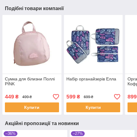
Подібні товари компанії
Сумка для білизни Поллі
Набір органайзерів Елла
Орга
PINK
Коф
449
599
899
₴
₴
499 ₴
699 ₴
Купити
Купити
Акційні пропозиції та новинки
–36%
–27%