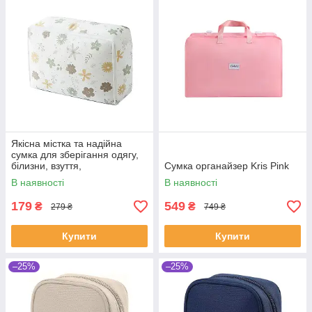
Якісна містка та надійна
сумка для зберігання одягу,
білизни, взуття,
Сумка органайзер Kris Pink
водонепроникна ХЛ
В наявності
В наявності
179
549
₴
₴
279 ₴
749 ₴
Купити
Купити
–25%
–25%