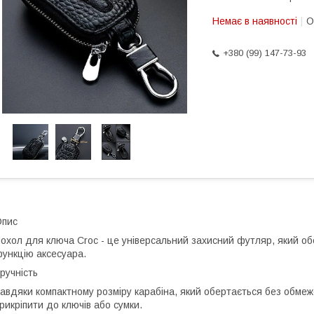
Немає в наявності
О
+380 (99) 147-73-93
Опис
охол для ключа Croc - це універсальний захисний футляр, який обе
ункцію аксесуара.
ручність
авдяки компактному розміру карабіна, який обертається без обмежен
рикріпити до ключів або сумки.