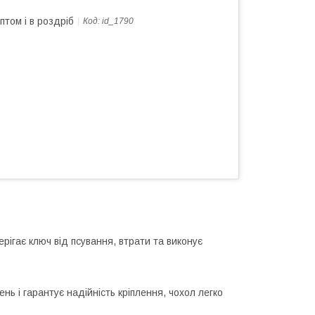
птом і в роздріб
Код:
id_1790
рігає ключ від псування, втрати та виконує
ь і гарантує надійність кріплення, чохол легко