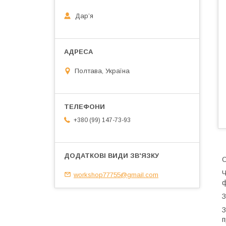
Дарʼя
Полтава, Україна
+380 (99) 147-73-93
Ч
workshop77755@gmail.com
ф
З
З
п