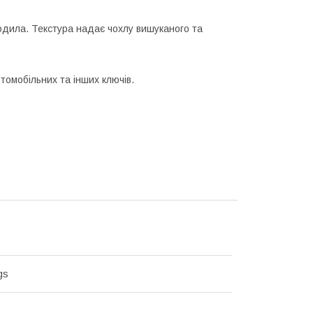
окодила. Текстура надає чохлу вишуканого та
томобільних та інших ключів.
gs