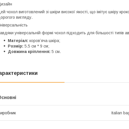
Дизайн
ей чохол виготовлений зі шкіри високої якості, що імітує шкіру кр
орогого вигляду.
ніверсальність
авдяки універсальній формі чохол підходить для більшості типів ав
Матеріал:
коровʼяча шкіра;
Розмір:
5.5 см * 9 см;
Довжина кріплення:
5 см.
арактеристики
Основні
иробник
Italian ba