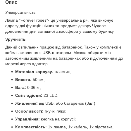
Опис
Універсальність
Лампа "Forever roses"- це універсальна річ, яка виконує
одразу дві функції: нічник та предмет декору.Чудове
доповнення для затишної атмосфери у вашому будинку.
Зручність
Даний світильник працює від батарейок. Також у комплекті є
кабель живлення з USB-штекером. Можна обирати між
автономним живленням на батарейках або підключенням до
мережі через адаптер.
Матеріал корпусу:
пластик;
Висота:
50 см;
Вага:
0.36 кг;
Світлодіоди:
23 LED;
Живлення:
від USB, або батарейок (3шт)
Особливості:
гнучкі гілки;
Управління:
кнопка на корпусі;
Комплектність:
1x лампа, 1x кабель, 1x підставка.