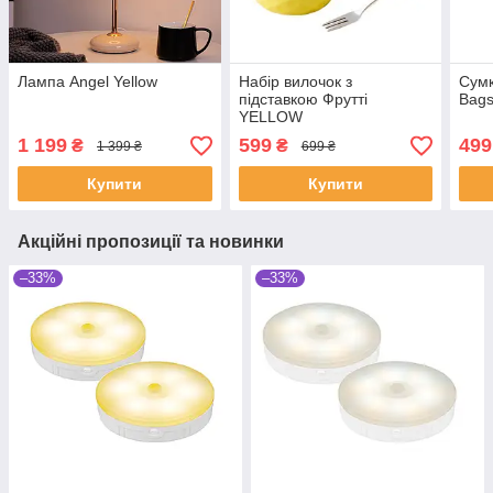
Лампа Angel Yellow
Набір вилочок з
Сумк
підставкою Фрутті
Bags
YELLOW
1 199
599
499
₴
₴
1 399 ₴
699 ₴
Купити
Купити
Акційні пропозиції та новинки
–33%
–33%