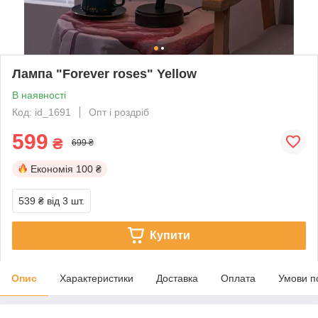
Лампа "Forever roses" Yellow
В наявності
Код: id_1691
Опт і роздріб
599
₴
699 ₴
Економія
100 ₴
539 ₴
від 3 шт.
Купити
Опис
Характеристики
Доставка
Оплата
Умови п