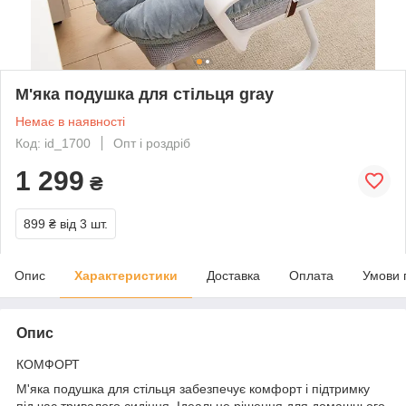
М'яка подушка для стільця gray
Немає в наявності
Код: id_1700
Опт і роздріб
1 299
₴
899 ₴
від 3 шт.
Опис
Характеристики
Доставка
Оплата
Умови 
Опис
КОМФОРТ
М'яка подушка для стільця забезпечує комфорт і підтримку
під час тривалого сидіння. Ідеальне рішення для домашнього