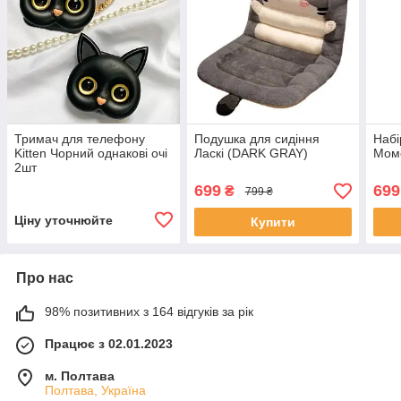
Тримач для телефону
Подушка для сидіння
Набі
Kitten Чорний однакові очі
Ласкі (DARK GRAY)
Мом
2шт
699
699
₴
799 ₴
Ціну уточнюйте
Купити
Про нас
98% позитивних з 164 відгуків за рік
Працює з 02.01.2023
м. Полтава
Полтава, Україна