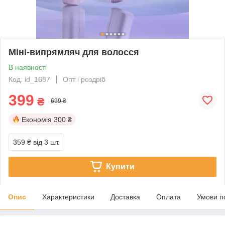
Міні-випрямляч для волосся
В наявності
Код: id_1687
Опт і роздріб
399
₴
699 ₴
Економія
300 ₴
359 ₴
від 3 шт.
Купити
Опис
Характеристики
Доставка
Оплата
Умови п