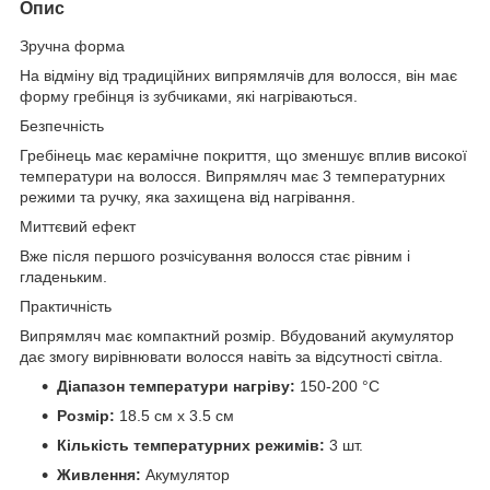
Опис
Зручна форма
На відміну від традиційних випрямлячів для волосся, він має
форму гребінця із зубчиками, які нагріваються.
Безпечність
Гребінець має керамічне покриття, що зменшує вплив високої
температури на волосся. Випрямляч має 3 температурних
режими та ручку, яка захищена від нагрівання.
Миттєвий ефект
Вже після першого розчісування волосся стає рівним і
гладеньким.
Практичність
Випрямляч має компактний розмір. Вбудований акумулятор
дає змогу вирівнювати волосся навіть за відсутності світла.
Діапазон температури нагріву:
150-200 °C
Розмір:
18.5 см х 3.5 см
Кількість температурних режимів:
3 шт.
Живлення:
Акумулятор