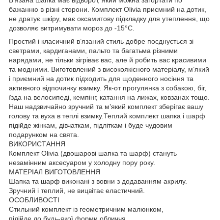
бажанню в різні сторони. Комплект Olivia приємний на дотик,
не дратує шкіру, має оксамитову підкладку для утеплення, що
дозволяє витримувати мороз до -15°C.
Простий і класичний в’язаний стиль добре поєднується зі
светрами, кардиганами, пальто та багатьма різними
нарядами, не тільки зігріває вас, але й робить вас красивими
та модними. Виготовлений з високоякісного матеріалу, м’який
і приємний на дотик підходить для щоденного носіння та
активного відпочинку взимку. Як-от прогулянка з собакою, біг,
їзда на велосипеді, кемпінг, катання на лижах, ковзанах тощо.
Наш надзвичайно зручний та м’який комплект зберігає вашу
голову та вуха в теплі взимку.Теплий комплект шапка і шарф
підійде жінкам, дівчаткам, підліткам і буде чудовим
подарунком на свята.
ВИКОРИСТАННЯ
Комплект Olivia (двошарові шапка та шарф) стануть
незамінним аксесуаром у холодну пору року.
МАТЕРІАЛ ВИГОТОВЛЕННЯ
Шапка та шарф виконані з вовни з додаванням акрилу.
Зручний і теплий, не вицвітає еластичний.
ОСОБЛИВОСТІ
Стильний комплект із геометричним малюнком,
підійде до будь-якої форми обличчя.