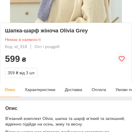
Шапка-шарф жіноча Olivia Grey
Немає в наявності
Код: id_918
Опт і роздріб
599
₴
359 ₴
від 3 шт.
Опис
Характеристики
Доставка
Оплата
Умови п
Опис
В'язаний комплект Olivia, шапка та шарф м'який та затишний,
відмінно підійде на осінь, зиму та весну.
В'язана шапка має відворот, який можна загортати по