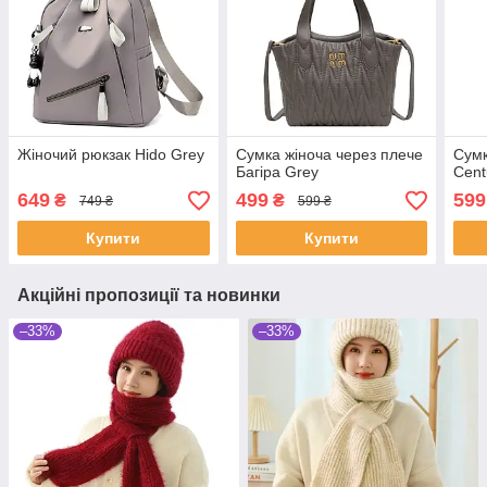
Жіночий рюкзак Hido Grey
Сумка жіноча через плече
Сумк
Багіра Grey
Cent
649
499
599
₴
₴
749 ₴
599 ₴
Купити
Купити
Акційні пропозиції та новинки
–33%
–33%