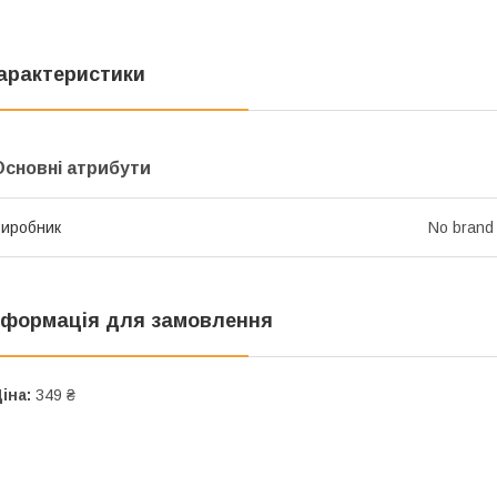
арактеристики
Основні атрибути
иробник
No brand
нформація для замовлення
іна:
349 ₴