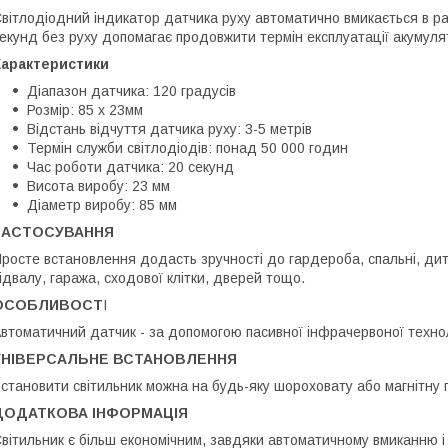
вітлодіодний індикатор датчика руху автоматично вмикається в ра
екунд без руху допомагає продовжити термін експлуатації акумуля
Характеристики
Діапазон датчика: 120 градусів
Розмір: 85 x 23мм
Відстань відчуття датчика руху: 3-5 метрів
Термін служби світлодіодів: понад 50 000 годин
Час роботи датчика: 20 секунд
Висота виробу: 23 мм
Діаметр виробу: 85 мм
ЗАСТОСУВАННЯ
росте встановлення додасть зручності до гардероба, спальні, дитя
ідвалу, гаража, сходової клітки, дверей тощо.
ОСОБЛИВОСТ
І
втоматичний датчик - за допомогою пасивної інфрачервоної технол
УНІВЕРСАЛЬНЕ ВСТАНОВЛЕННЯ
становити світильник можна на будь-яку шороховату або магнітну 
ДОДАТКОВА ІНФОРМАЦІЯ
вітильник є більш економічним, завдяки автоматичному вмиканню