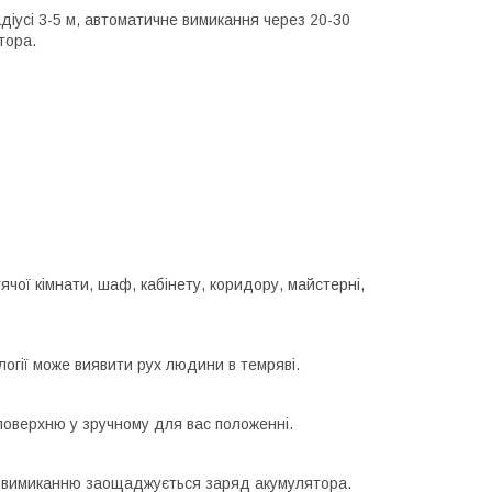
діусі 3-5 м, автоматичне вимикання через 20-30
тора.
чої кімнати, шаф, кабінету, коридору, майстерні,
огії може виявити рух людини в темряві.
поверхню у зручному для вас положенні.
 і вимиканню заощаджується заряд акумулятора.