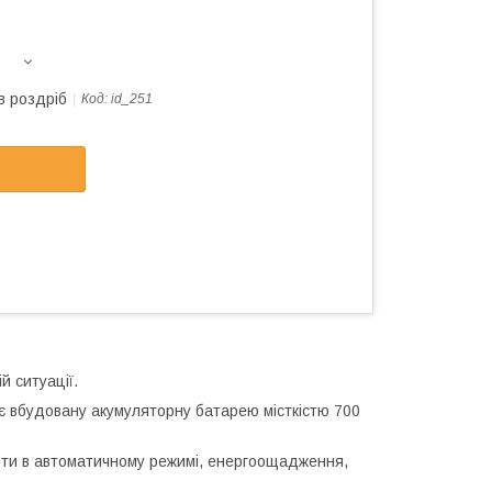
в роздріб
Код:
id_251
й ситуації.
має вбудовану акумуляторну батарею місткістю 700
оти в автоматичному режимі, енергоощадження,