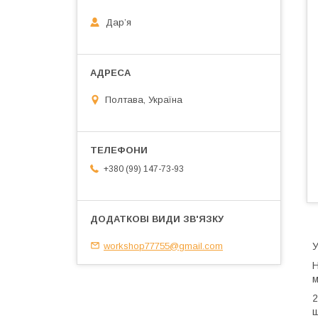
Дарʼя
Полтава, Україна
+380 (99) 147-73-93
workshop77755@gmail.com
У
Н
м
2
щ