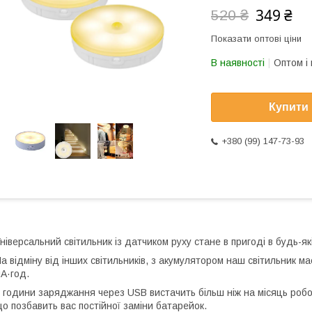
349 ₴
520 ₴
Показати оптові ціни
В наявності
Оптом і 
Купити
+380 (99) 147-73-93
ніверсальний світильник із датчиком руху стане в пригоді в будь-які
а відміну від інших світильників, з акумулятором наш світильник 
А·год.
 години заряджання через USB вистачить більш ніж на місяць роб
о позбавить вас постійної заміни батарейок.