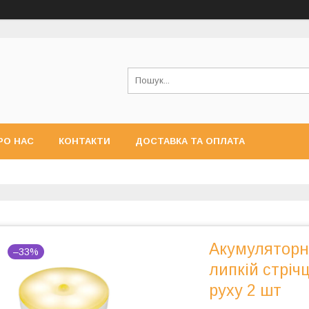
РО НАС
КОНТАКТИ
ДОСТАВКА ТА ОПЛАТА
Акумуляторн
–33%
липкій стріч
руху 2 шт